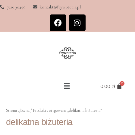
721990458
kontakt@frywoteria.pl
0.00
zł
Strona główna
/ Produkty otagowane „delikatna biżuteria”
delikatna biżuteria