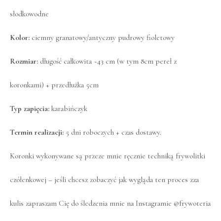
słodkowodne
Kolor:
ciemny granatowy/antyczny pudrowy fioletowy
Rozmiar:
długość całkowita ~43 cm (w tym 8cm pereł z
koronkami) + przedłużka 5cm
Typ zapięcia:
karabińczyk
Termin realizacji:
5 dni roboczych + czas dostawy.
Koronki wykonywane są przeze mnie ręcznie techniką frywolitki
czółenkowej – jeśli chcesz zobaczyć jak wygląda ten proces zza
kulis zapraszam Cię do śledzenia mnie na Instagramie
@frywoteria