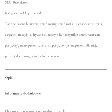
SKU:
Brak danych
Kategoria:
kolekcja La Perla
Tagi:
delikatna biżuteria
,
dzień mamy
,
dzień matki
,
elegancka biżuteria
,
elegancki naszyjnik
,
frywolitki
,
naszyjnik
,
naszyjnik z pereł
,
naturalne
perły
,
oryginalny prezent
,
perełki
,
perły
,
pomysł na prezent dla niej
,
prezent dla mamy
,
rękodzieło na prezent
Opis
Informacje dodatkowe
Elegancki naszyjnik z naturalnymi perłami.