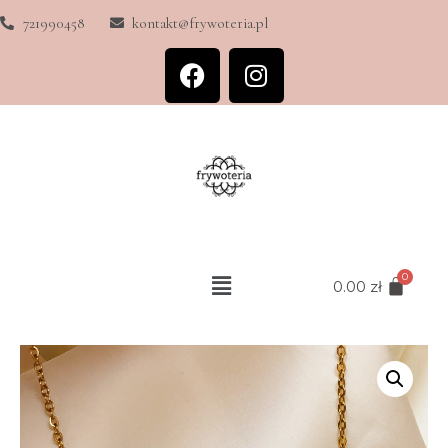
721990458
kontakt@frywoteria.pl
0.00
zł