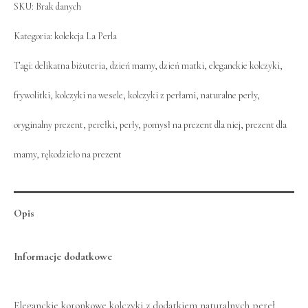
SKU:
Brak danych
Kategoria:
kolekcja La Perla
Tagi:
delikatna biżuteria
,
dzień mamy
,
dzień matki
,
eleganckie kolczyki
,
frywolitki
,
kolczyki na wesele
,
kolczyki z perłami
,
naturalne perły
,
oryginalny prezent
,
perełki
,
perły
,
pomysł na prezent dla niej
,
prezent dla
mamy
,
rękodzieło na prezent
Opis
Informacje dodatkowe
Eleganckie koronkowe kolczyki z dodatkiem naturalnych pereł