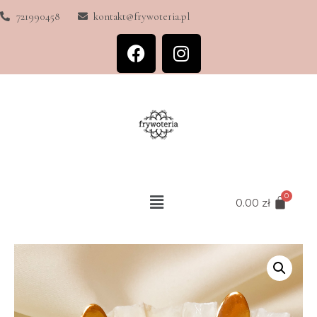
721990458
kontakt@frywoteria.pl
0.00
zł