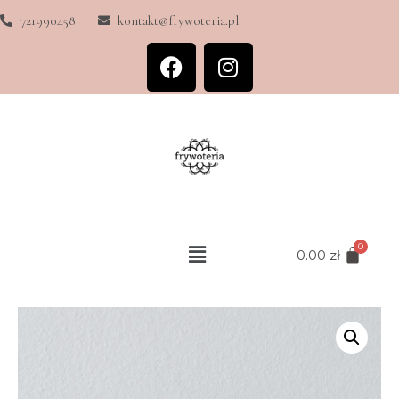
721990458
kontakt@frywoteria.pl
0.00
zł