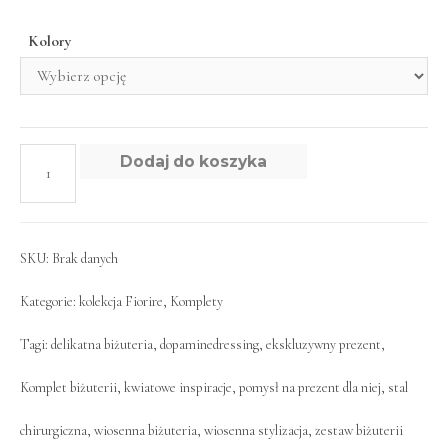
Kolory
Dodaj do koszyka
SKU:
Brak danych
Kategorie:
kolekcja Fiorire
,
Komplety
Tagi:
delikatna biżuteria
,
dopaminedressing
,
ekskluzywny prezent
,
Komplet biżuterii
,
kwiatowe inspiracje
,
pomysł na prezent dla niej
,
stal
chirurgiczna
,
wiosenna biżuteria
,
wiosenna stylizacja
,
zestaw biżuterii