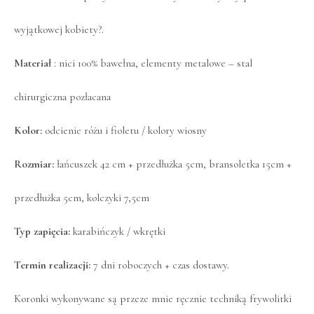
wyjątkowej kobiety?.
Materiał
: nici 100% bawełna, elementy metalowe – stal
chirurgiczna pozłacana
Kolor:
odcienie różu i fioletu / kolory wiosny
Rozmiar:
łańcuszek 42 cm + przedłużka 5cm, bransoletka 15cm +
przedłużka 5cm, kolczyki 7,5cm
Typ zapięcia:
karabińczyk / wkrętki
Termin realizacji:
7 dni roboczych + czas dostawy.
Koronki wykonywane są przeze mnie ręcznie techniką frywolitki