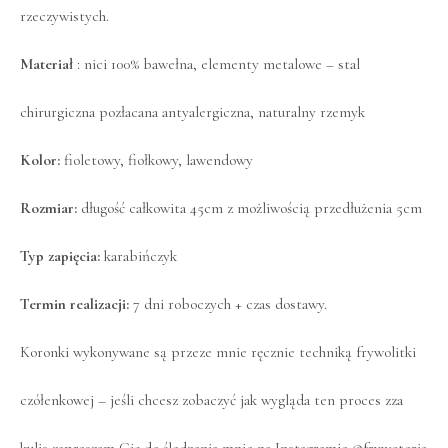
rzeczywistych.
Materiał
: nici 100% bawełna, elementy metalowe – stal
chirurgiczna pozłacana antyalergiczna, naturalny rzemyk
Kolor:
fioletowy, fiołkowy, lawendowy
Rozmiar:
długość całkowita 45cm z możliwością przedłużenia 5cm
Typ zapięcia:
karabińczyk
Termin realizacji:
7 dni roboczych + czas dostawy.
Koronki wykonywane są przeze mnie ręcznie techniką frywolitki
czółenkowej – jeśli chcesz zobaczyć jak wygląda ten proces zza