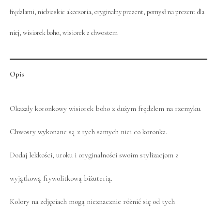
frędzlami
,
niebieskie akcesoria
,
oryginalny prezent
,
pomysł na prezent dla
niej
,
wisiorek boho
,
wisiorek z chwostem
Opis
Okazały koronkowy wisiorek boho z dużym frędzlem na rzemyku.
Chwosty wykonane są z tych samych nici co koronka.
Dodaj lekkości, uroku i oryginalności swoim stylizacjom z
wyjątkową frywolitkową biżuterią.
Kolory na zdjęciach mogą nieznacznie różnić się od tych