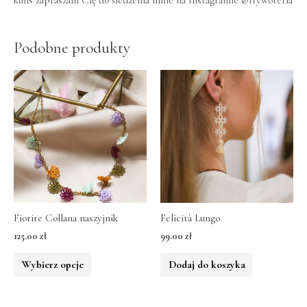
kulis zapraszam Cię do śledzenia mnie na Instagramie
@frywoteria
Podobne produkty
Fiorire Collana naszyjnik
Felicità Lungo
125.00
zł
99.00
zł
Wybierz opcje
Dodaj do koszyka