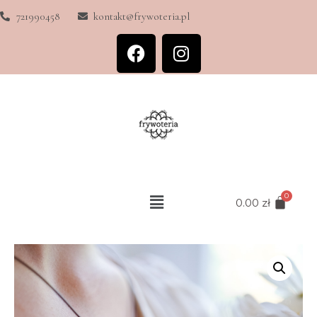
721990458
kontakt@frywoteria.pl
0.00
zł