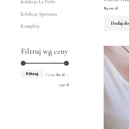
kolekcja La Perla
89.00
zł
kolekcja Speranza
Dodaj do
Komplety
Filtruj wg ceny
Filtruj
Cena:
80 zł
—
250 zł