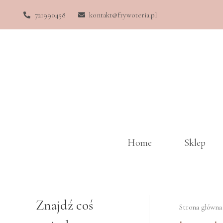
721990458
kontakt@frywoteria.pl
Home
Sklep
Znajdź coś
Strona główna