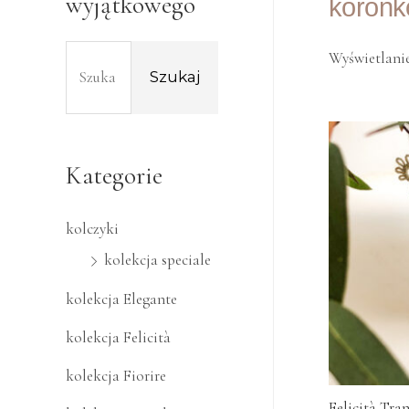
wyjątkowego
koronk
Wyświetlanie
Szukaj
Kategorie
kolczyki
kolekcja speciale
kolekcja Elegante
kolekcja Felicità
kolekcja Fiorire
Felicità Tra