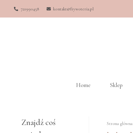
721990458
kontakt@frywoteria.pl
Home
Sklep
Znajdź coś
Strona główna