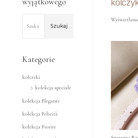
wyjątkowego
kolczyk
Wyświetlanie
Szukaj
Kategorie
kolczyki
kolekcja speciale
kolekcja Elegante
kolekcja Felicità
kolekcja Fiorire
Speranza Ro