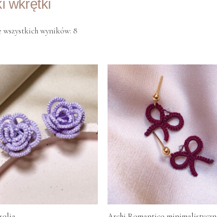
i wkrętki
 wszystkich wyników: 8
solia
Archi Romantico minimalistyczn