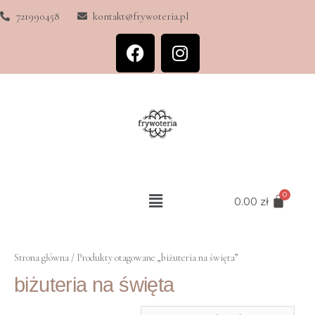
721990458
kontakt@frywoteria.pl
0.00
zł
Strona główna
/ Produkty otagowane „biżuteria na święta”
biżuteria na święta