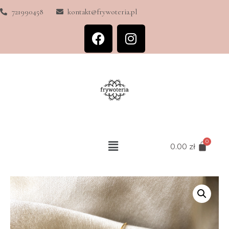
721990458
kontakt@frywoteria.pl
0.00
zł