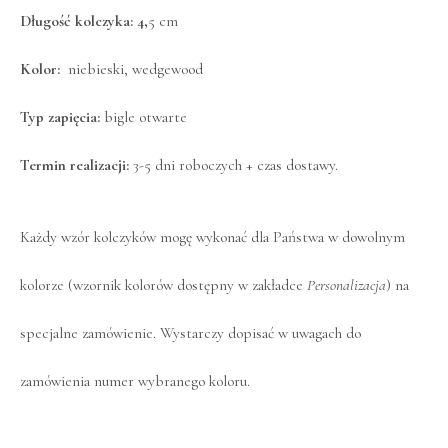
Długość kolczyka: 4,
5 cm
Kolor:
niebieski, wedgewood
Typ zapięcia:
bigle otwarte
Termin realizacji:
3-5 dni roboczych + czas dostawy.
Każdy wzór kolczyków mogę wykonać dla Państwa w dowolnym
kolorze (wzornik kolorów dostępny w zakładce
Personalizacja
) na
specjalne zamówienie. Wystarczy dopisać w uwagach do
zamówienia numer wybranego koloru.