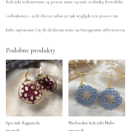
Kolczyki wykonywane są przeze mnie ręcznie techniką frywolitki
czółenkowej – jeśli chcesz zobaczyć jak wygląda ten proces zza
kulis zapraszam Cię do śledzenia mnie na Instagramie
@frywoteria
Podobne produkty
Speciale Ragnatela
Niebieskie kolczyki Nube
79.00
zł
105.00
zł