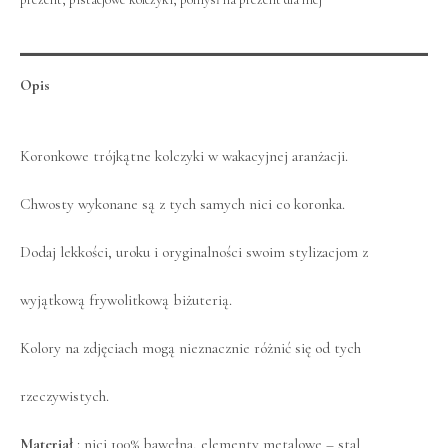
Opis
Koronkowe trójkątne kolczyki w wakacyjnej aranżacji.
Chwosty wykonane są z tych samych nici co koronka.
Dodaj lekkości, uroku i oryginalności swoim stylizacjom z
wyjątkową frywolitkową biżuterią.
Kolory na zdjęciach mogą nieznacznie różnić się od tych
rzeczywistych.
Materiał
: nici 100% bawełna, elementy metalowe – stal