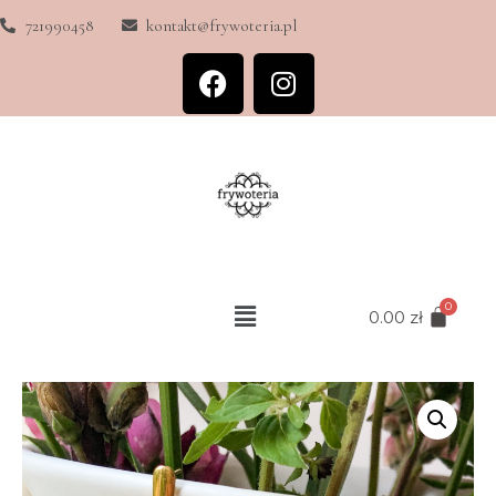
721990458
kontakt@frywoteria.pl
0.00
zł