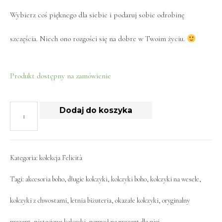
Wybierz coś pięknego dla siebie i podaruj sobie odrobinę
szczęścia. Niech ono rozgości się na dobre w Twoim życiu.
Produkt dostępny na zamówienie
Dodaj do koszyka
Kategoria:
kolekcja Felicità
Tagi:
akcesoria boho
,
długie kolczyki
,
kolczyki boho
,
kolczyki na wesele
,
kolczyki z chwostami
,
letnia biżuteria
,
okazałe kolczyki
,
oryginalny
prezent
,
pistacjowe kolczyki
,
pomysł na prezent dla niej